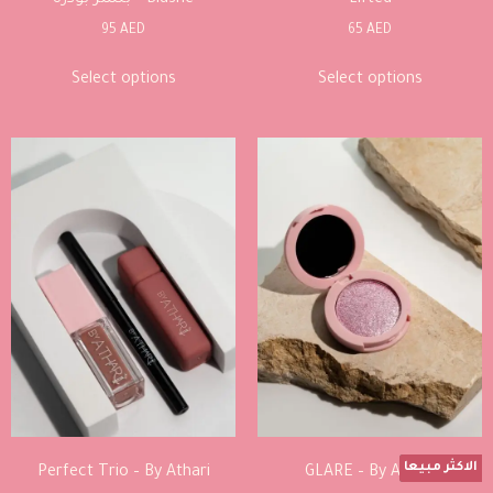
95
AED
65
AED
Select options
Select options
الاكثر مبيعا
Perfect Trio – By Athari
GLARE – By Athari