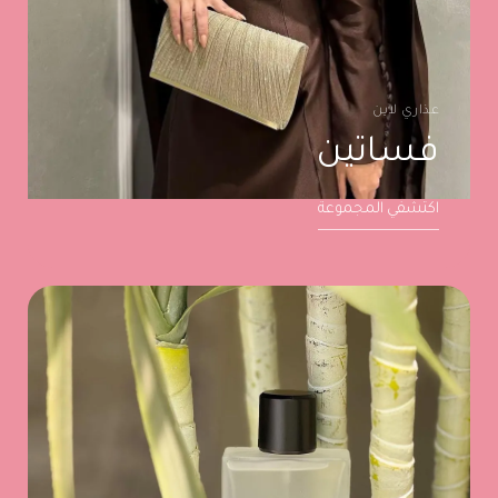
عذاري لاين
فساتين
اكتشفي المجموعة