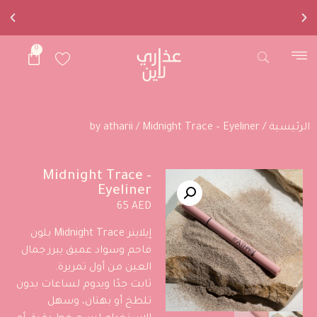
0
خياطكم
المُفضل
الرئيسية
/
/ Midnight Trace – Eyeliner
by atharii
Midnight Trace –
Eyeliner
65
AED
إيلاينر Midnight Trace بلون
فاحم وسواد عميق يبرز جمال
العين من أول تمريرة.
ثابت جدًا ويدوم لساعات بدون
تلطخ أو بهتان، وسهل