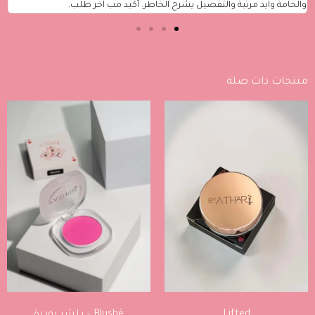
اطر. أكيد مب آخر طلب.
مرتب وطبيعي. حتى التغليف كان وايد حلو
منتجات ذات صلة
Lifted
Blushè – بلشر بودرة