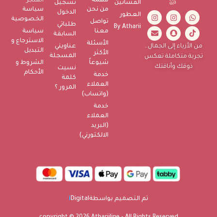
مهمة
المتجر
الفساتين
تسجيل
من نحن
سياسة
الدخول
العطور
الخصوصية
تواصل
طلباتي
By Atharii
معنا
سياسة
السابقة
الاسترجاع و
الأسئلة
عناويني
من الأزياء إلى الجمال…
التبديل
الأكثر
المسجلة
تجربة متكاملة تعكس
شيوعاً
الشروط و
ذوقك وأناقتك
نسيت
الأحكام
خدمة
كلمة
العملاء
المرور ؟
(واتساب)
خدمة
العملاء
(البريد
الالكتورني)
تم التصميم بواسطة
Digital
i