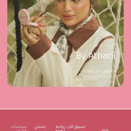
الجمال والعناية
By Atharii
اكتشفي المجموعة
تسوق الآن
روابط
حسابي
سياسات