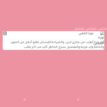
تجارب تعكس ثقتكم
نورة الكعبي
أول مرة أطلب من عذاري لاين، والصراحة الفستان طلع أجمل من الصور،
طل
والخامة وايد مرتبة والتفصيل يشرح الخاطر. أكيد مب آخر طلب.
مر