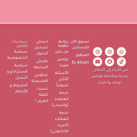
تسوق الآن
روابط
حسابي
سياسات
مهمة
المتجر
الفساتين
تسجيل
من نحن
سياسة
الدخول
العطور
الخصوصية
تواصل
طلباتي
By Atharii
معنا
سياسة
السابقة
من الأزياء إلى الجمال…
الاسترجاع و
الأسئلة
عناويني
تجربة متكاملة تعكس
التبديل
الأكثر
المسجلة
ذوقك وأناقتك
شيوعاً
الشروط و
نسيت
الأحكام
خدمة
كلمة
العملاء
المرور ؟
(واتساب)
خدمة
العملاء
(البريد
الالكتورني)