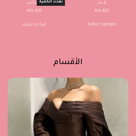
نفذت الكمية
فِـــذر
ريمــاس
400
AED
460
AED
Select options
قراءة المزيد
الأقسام