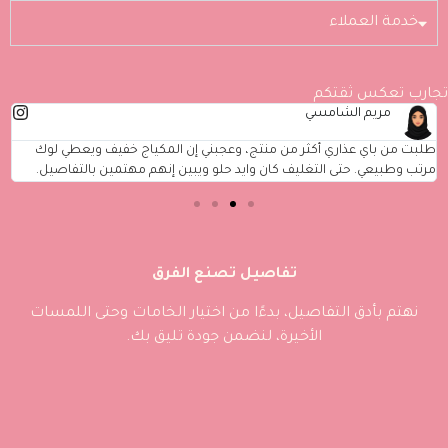
خدمة العملاء
تجارب تعكس ثقتكم
مريم الشامسي
طلبت من باي عذاري أكثر من منتج، وعجبني إن المكياج خفيف ويعطي لوك
مرتب وطبيعي. حتى التغليف كان وايد حلو ويبين إنهم مهتمين بالتفاصيل.
تفاصيل تصنع الفرق
نهتم بأدق التفاصيل، بدءًا من اختيار الخامات وحتى اللمسات
الأخيرة، لنضمن جودة تليق بك.