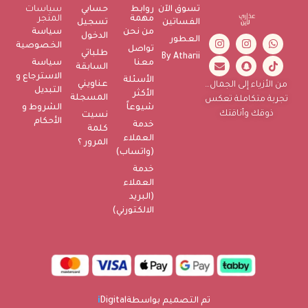
تسوق الآن
روابط
حسابي
سياسات
مهمة
المتجر
الفساتين
تسجيل
من نحن
سياسة
الدخول
العطور
الخصوصية
تواصل
طلباتي
By Atharii
معنا
سياسة
السابقة
الاسترجاع و
الأسئلة
عناويني
من الأزياء إلى الجمال…
التبديل
الأكثر
المسجلة
تجربة متكاملة تعكس
شيوعاً
الشروط و
ذوقك وأناقتك
نسيت
الأحكام
خدمة
كلمة
العملاء
المرور ؟
(واتساب)
خدمة
العملاء
(البريد
الالكتورني)
تم التصميم بواسطة
Digital
i