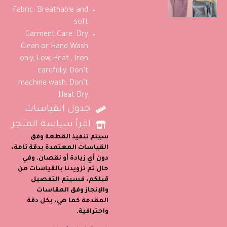
Fabric: Breathable and
soft
Garment Care: Dry
Clean or Hand Wash
only, Low Heat , Iron
carefully, Don’t
machine wash, Don’t
Heat Dry
جدول القياسات
اقرأ سياسة المتجر
سيتم تنفيذ القطعة وفق
القياسات المعتمدة بدقة تامة،
دون أي زيادة أو نقصان. وفي
حال تم تزويدنا بالقياسات من
قبلكم، فسيتم التفصيل
والإنجاز وفق المقاسات
المقدمة كما هي، بكل دقة
واحترافية.