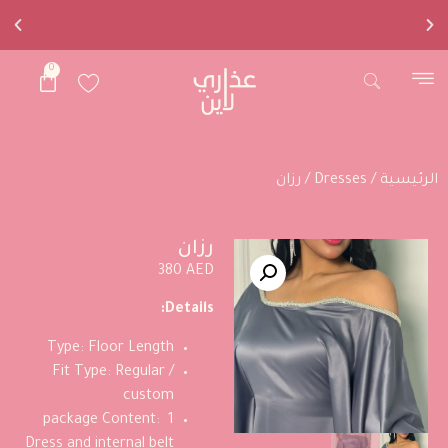
0
توصيل لجميع
دول العالم
الرئيسية
/
Dresses
/ رزان
رزان
380
AED
Details:
Type: Floor Length
Fit Type: Regular /
custom
package Content: 1
Dress and internal belt