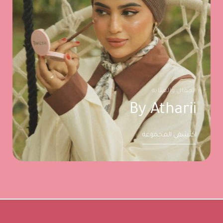
الجمال والعناية
By Atharii
اكتشفي المجموعة