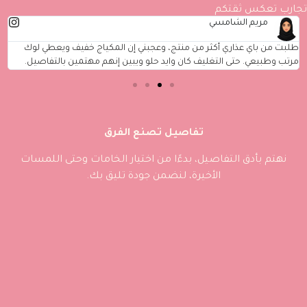
تجارب تعكس ثقتكم
مريم الشامسي
طلبت من باي عذاري أكثر من منتج، وعجبني إن المكياج خفيف ويعطي لوك
مرتب وطبيعي. حتى التغليف كان وايد حلو ويبين إنهم مهتمين بالتفاصيل.
تفاصيل تصنع الفرق
نهتم بأدق التفاصيل، بدءًا من اختيار الخامات وحتى اللمسات
الأخيرة، لنضمن جودة تليق بك.