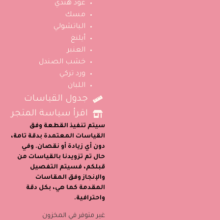
عود هندي
مسك
الباتشولي
أيلنغ
العنبر
خشب الصندل
ورد تركي
اللبان
جدول القياسات
اقرأ سياسة المتجر
سيتم تنفيذ القطعة وفق
القياسات المعتمدة بدقة تامة،
دون أي زيادة أو نقصان. وفي
حال تم تزويدنا بالقياسات من
قبلكم، فسيتم التفصيل
والإنجاز وفق المقاسات
المقدمة كما هي، بكل دقة
واحترافية.
غير متوفر في المخزون