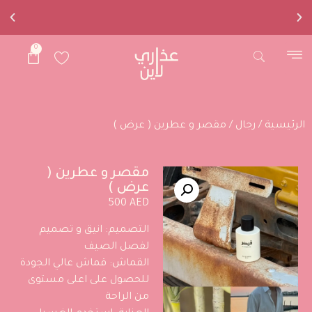
0
توصيل لجميع
دول العالم
الرئيسية
/
رجال
/ مقصر و عطرين ( عرض )
مقصر و عطرين (
عرض )
500
AED
التصميم: انيق و تصميم
لفصل الصيف
القماش: قماش عالي الجودة
للحصول على اعلى مستوى
من الراحة