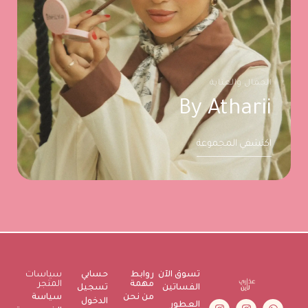
الجمال والعناية
By Atharii
اكتشفي المجموعة
تسوق الآن
روابط
حسابي
سياسات
مهمة
المتجر
الفساتين
تسجيل
من نحن
سياسة
الدخول
العطور