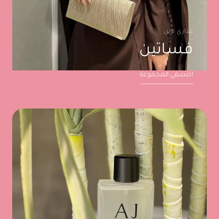
عذاري لاين
فساتين
اكتشفي المجموعة