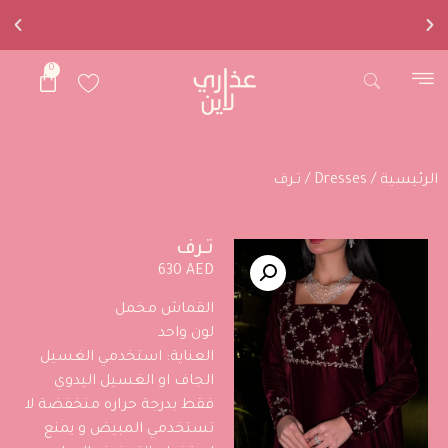
0
خياطكم
المُفضل
الرئيسية
/
Dresses
/ تـرف
تـرف
630
AED
القماش مخمل
لون واحد
العناية: استخدمي الغسيل
الجاف او الغسيل اليدوي
فقط بدرجة حراره منخفضة لا
تستخدمي المبيض و يمنع