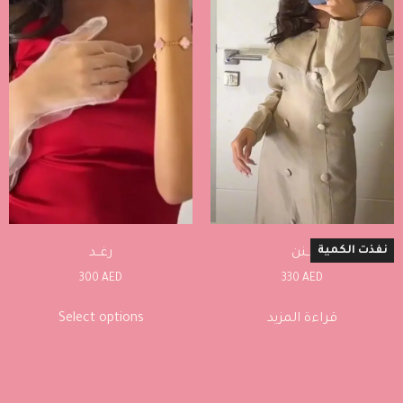
نفذت الكمية
لـنن
رغــد
300
AED
330
AED
قراءة المزيد
Select options