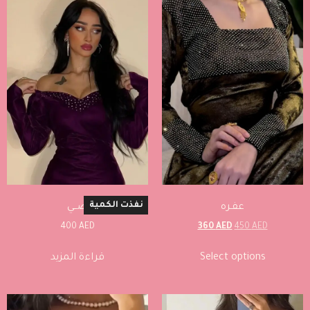
نفذت الكمية
عفـره
ضــي
360
AED
450
AED
400
AED
Select options
قراءة المزيد