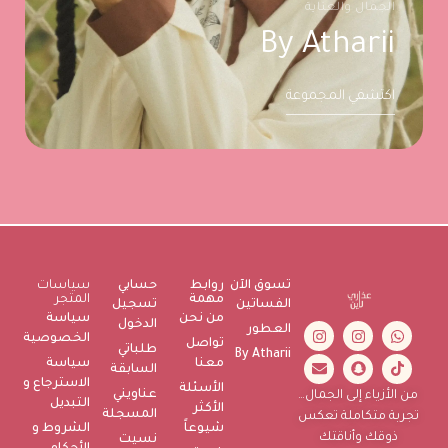
الجمال والعناية
By Atharii
اكتشفي المجموعة
تسوق الآن
روابط
حسابي
سياسات
مهمة
المتجر
الفساتين
تسجيل
من نحن
سياسة
الدخول
العطور
الخصوصية
تواصل
طلباتي
By Atharii
معنا
سياسة
السابقة
الاسترجاع و
الأسئلة
عناويني
من الأزياء إلى الجمال…
التبديل
الأكثر
المسجلة
تجربة متكاملة تعكس
شيوعاً
الشروط و
ذوقك وأناقتك
نسيت