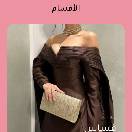
الأقسام
عذاري لاين
فساتين