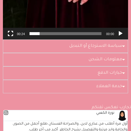
00:24
00:00
سياسة الاسترجاع أو التبديل
معلومات الشحن
خيارات الدفع
خدمة العملاء
تجارب تعكس ثقتكم
مريم الشامسي
طلبت من باي عذاري أكثر من منتج، وعجبني إن المكياج خفيف ويعطي لوك
مرتب وطبيعي. حتى التغليف كان وايد حلو ويبين إنهم مهتمين بالتفاصيل.